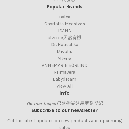
Popular Brands
Balea
Charlotte Meentzen
ISANA
alverde天然有機
Dr. Hauschka
Mivolis
Alterra
ANNEMARIE BÖRLIND
Primavera
Babydream
View All
Info
Germanhelper已於香港註冊商業登記
Subscribe to our newsletter
Get the latest updates on new products and upcoming
sales