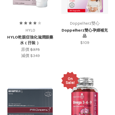
Doppelherz雙心
Doppelherz雙心孕婦補充
HYLO
品
HYLO乾眼症強化滋潤眼藥
水 ( 孖裝 ）
$109
原價
$375
減價
$349
On
Sale!