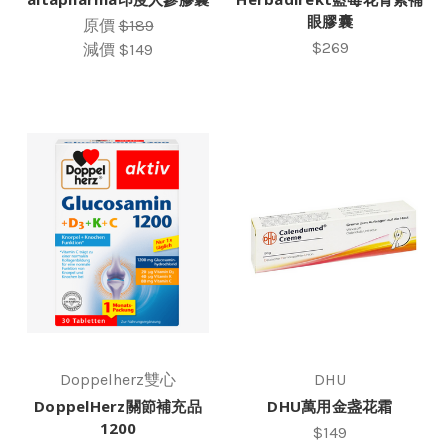
眼膠囊
原價
$189
$269
減價
$149
Doppelherz雙心
DHU
DoppelHerz關節補充品
DHU萬用金盏花霜
1200
$149