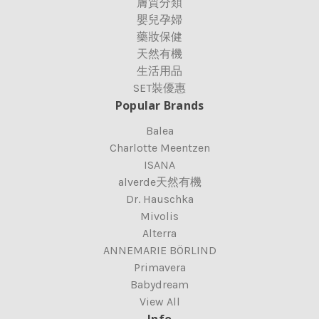
膚質分類
嬰兒孕婦
藥妝保健
天然有機
生活用品
SET裝優惠
Popular Brands
Balea
Charlotte Meentzen
ISANA
alverde天然有機
Dr. Hauschka
Mivolis
Alterra
ANNEMARIE BÖRLIND
Primavera
Babydream
View All
Info