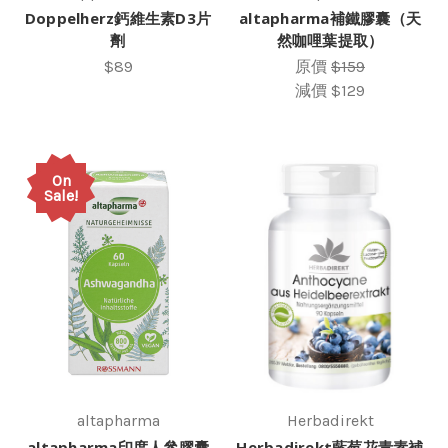
Doppelherz鈣維生素D3片
altapharma補鐵膠囊（天
劑
然咖哩葉提取）
$89
原價
$159
減價
$129
On
Sale!
altapharma
Herbadirekt
altapharma印度人參膠囊
Herbadirekt藍莓花青素補