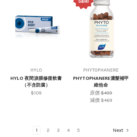
Sale!
HYLO
PHYTOPHANERE
HYLO 夜間淚膜修復軟膏
PHYTOPHANERE濃髮補甲
（不含防腐）
維他命
$109
原價
$499
減價
$469
1
2
3
4
5
Next