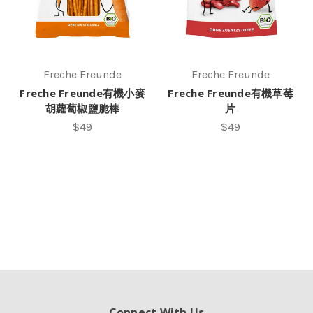
Freche Freunde
Freche Freunde
Freche Freunde有機小麥
Freche Freunde有機草莓
胡蘿蔔椒鹽脆棒
片
$49
$49
Connect With Us