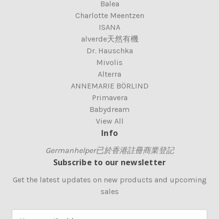
Balea
Charlotte Meentzen
ISANA
alverde天然有機
Dr. Hauschka
Mivolis
Alterra
ANNEMARIE BÖRLIND
Primavera
Babydream
View All
Info
Germanhelper已於香港註冊商業登記
Subscribe to our newsletter
Get the latest updates on new products and upcoming
sales
E