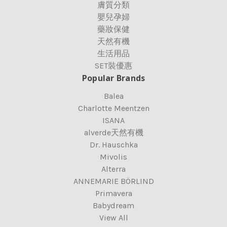
膚質分類
嬰兒孕婦
藥妝保健
天然有機
生活用品
SET裝優惠
Popular Brands
Balea
Charlotte Meentzen
ISANA
alverde天然有機
Dr. Hauschka
Mivolis
Alterra
ANNEMARIE BÖRLIND
Primavera
Babydream
View All