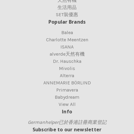
天然有機
生活用品
SET裝優惠
Popular Brands
Balea
Charlotte Meentzen
ISANA
alverde天然有機
Dr. Hauschka
Mivolis
Alterra
ANNEMARIE BÖRLIND
Primavera
Babydream
View All
Info
Germanhelper已於香港註冊商業登記
Subscribe to our newsletter