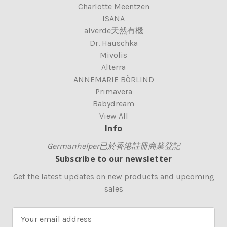
Charlotte Meentzen
ISANA
alverde天然有機
Dr. Hauschka
Mivolis
Alterra
ANNEMARIE BÖRLIND
Primavera
Babydream
View All
Info
Germanhelper已於香港註冊商業登記
Subscribe to our newsletter
Get the latest updates on new products and upcoming
sales
E
m