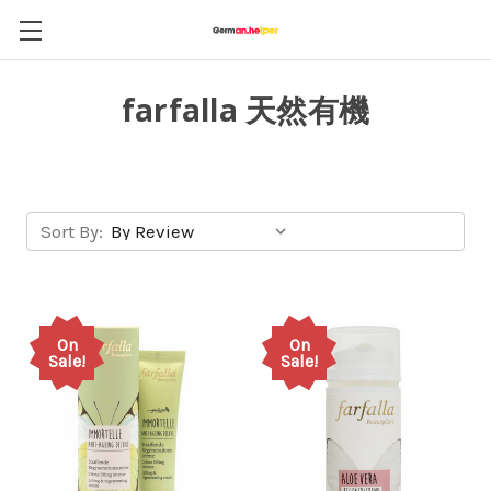
farfalla 天然有機
Sort By:
On
On
Sale!
Sale!