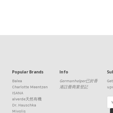
Popular Brands
Info
Su
Balea
Germanhelper已於香
Get
Charlotte Meentzen
港註冊商業登記
up
ISANA
alverde天然有機
E
Dr. Hauschka
m
Mivolis
a