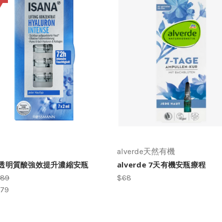
alverde天然有機
na透明質酸強效提升濃縮安瓶
alverde 7天有機安瓶療程
89
$68
79