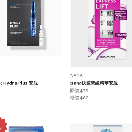
ISANA
 Hydra Plus 安瓶
Isana快速緊緻精華安瓶
原價
$79
減價
$62
n
e!