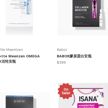
otte Meentzen
Babor
otte Meenzen OMEGA
BABOR膠原蛋白安瓶
IR活性安瓶
$399
On
Sale!