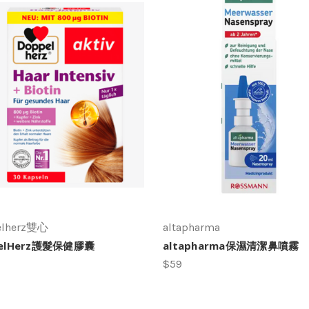
elherz雙心
altapharma
elHerz護髮保健膠囊
altapharma保濕清潔鼻噴霧
$59