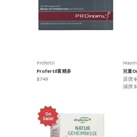
Profertil
Maxm
Profertil富精多
兒童Om
$749
原價
$
減價
$
On
Sale!