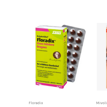
Floradix
Mivol