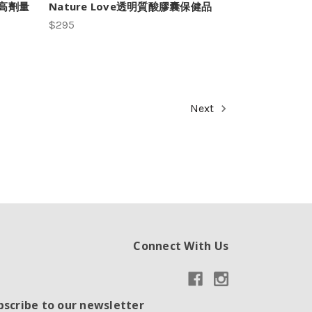
(高劑量
Nature Love透明質酸膠囊保健品
$295
Next
Connect With Us
bscribe to our newsletter