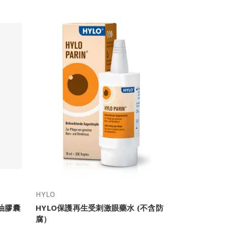
HYLO
蝦油膠囊
HYLO保護再生受刺激眼藥水 (不含防
腐）