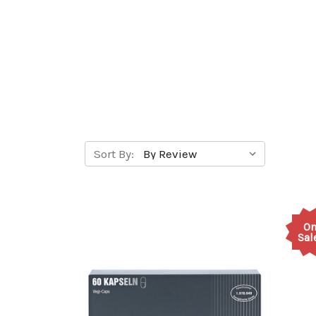
Sort By:
O
Sal