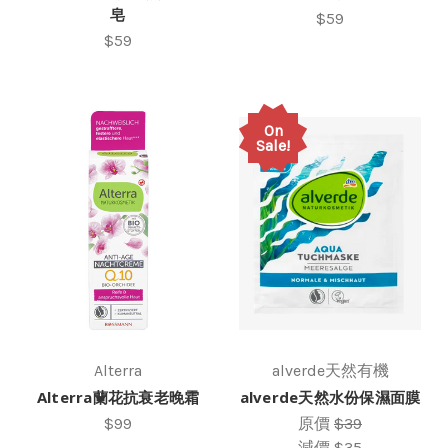
皂
$59
$59
On
Sale!
Alterra
alverde天然有機
Alterra蘭花抗衰老晚霜
alverde天然水份保濕面膜
$99
原價
$39
減價
$35