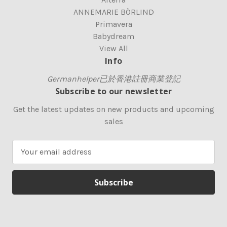
ANNEMARIE BÖRLIND
Primavera
Babydream
View All
Info
Germanhelper已於香港註冊商業登記
Subscribe to our newsletter
Get the latest updates on new products and upcoming
sales
E
m
a
i
l
A
d