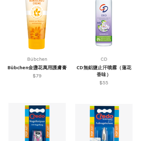
Bübchen
CD
Bübchen金盞花萬用護膚膏
CD無鋁鹽止汗噴霧（蓮花
香味）
$79
$55