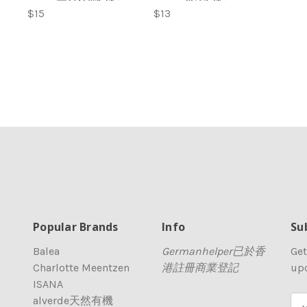
$15
$13
Popular Brands
Info
Su
Balea
Germanhelper已於香
Get
Charlotte Meentzen
港註冊商業登記
up
ISANA
alverde天然有機
E