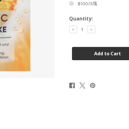
$100/5塊
Current
Quantity:
Stock:
Decrease
Increase
Quantity
Quantity
of
of
Balea
Balea
維
維
生
生
素
素
C
C
美
美
白
白
面
面
膜
膜