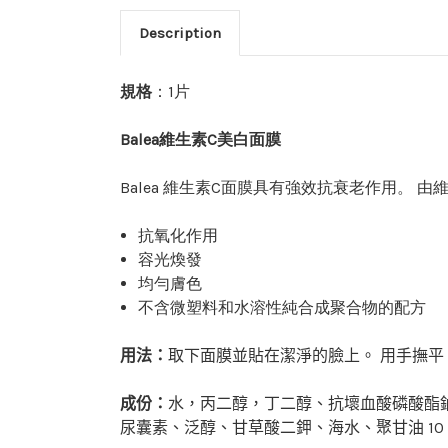
Description
規格
：1片
Balea維生素C美白面膜
Balea 維生素C面膜具有強效抗衰老作用。
抗氧化作用
容光煥發
均勻膚色
不含微塑料和水溶性純合成聚合物的配方
用法：
取下面膜並貼在潔淨的臉上。
用手撫平
成份：
水，丙二醇，
丁二醇、抗壞血酸磷酸酯
尿囊素、泛醇、甘草酸二鉀、海水、聚甘油 10