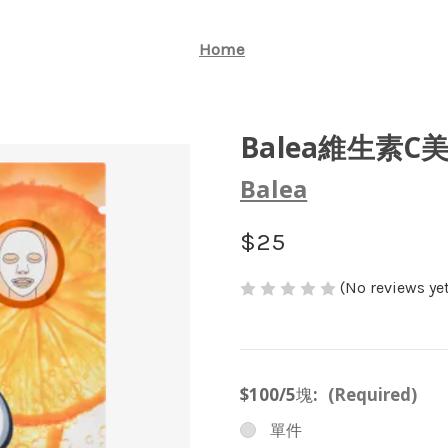
Home
Balea維生素C
Balea
$25
(No reviews yet
$100/5塊:
(Required)
單件