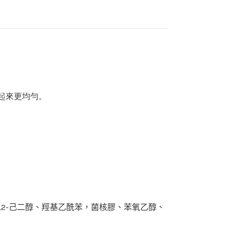
看起來更均勻。
2-己二醇、羥基乙酰苯，菌核膠、苯氧乙醇、