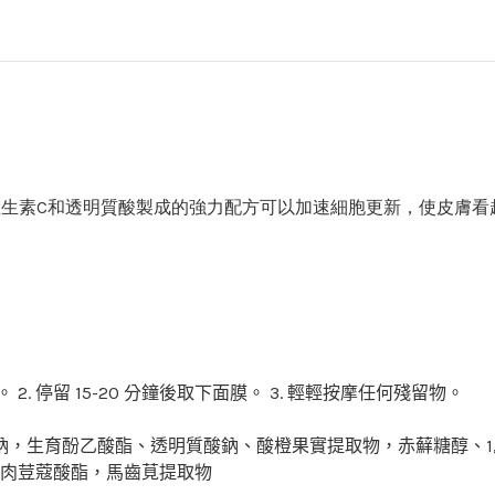
 由維生素C和透明質酸製成的強力配方可以加速細胞更新，使皮膚
。
2. 停留 15-20 分鐘後取下面膜。
3. 輕輕按摩任何殘留物。
鈉，生育酚乙酸酯、透明質酸鈉、酸橙果實提取物，赤蘚糖醇、1,
 肉荳蔻酸酯，馬齒莧提取物