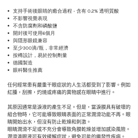
支持手術後眼睛的癒合過程 - 含有 0.2% 透明質酸
不影響視覺表現
不含防腐劑和磷酸鹽
開封後可使用6個月
與隱形眼鏡兼容
至少300滴/瓶，非常經濟
按樽設計，易於控制劑量
德國製造
眼科醫生推薦
任何經常患有嚴重干眼症狀的人生活都受到了影響。例如
紅腫，刮擦，灼燒或疼痛的異物感在眼睛中進行。
其原因通常是淚液的產生不足。但是，當淚膜具有破壞的
組合物時，它可能導致眼睛表面的正常潤滑功能不再。眼
睛開始出水，但沒有防止乾燥和刺激。
眼睛潤滑不足或不充分會導致角膜乾燥並增加感染風險。
潤滑滴眼液可有效緩解症狀，避免可能的繼發性疾病。