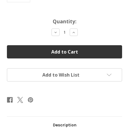
Current
Quantity:
Stock:
Decrease
Increase
Quantity
Quantity
of
of
HYLO
HYLO
手
手
術
術
後
後
修
修
復
復
再
再
Add to Wish List
生
生
潤
潤
眼
眼
液
液
(
(
孖
孖
裝
裝
)
)
Description