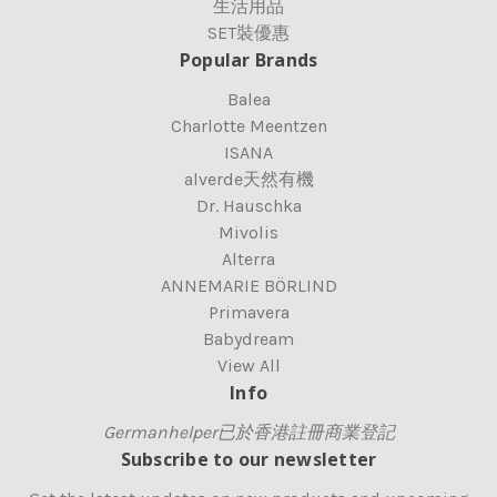
生活用品
SET裝優惠
Popular Brands
Balea
Charlotte Meentzen
ISANA
alverde天然有機
Dr. Hauschka
Mivolis
Alterra
ANNEMARIE BÖRLIND
Primavera
Babydream
View All
Info
Germanhelper已於香港註冊商業登記
Subscribe to our newsletter